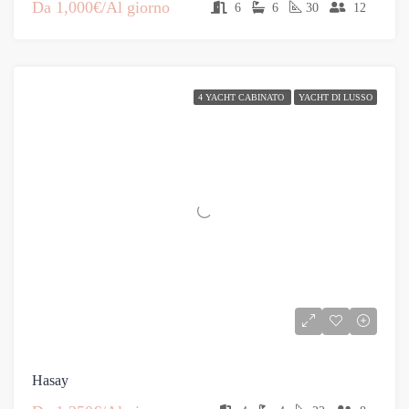
Da
1,000€/Al giorno
6
6
30
12
4 YACHT CABINATO
YACHT DI LUSSO
Hasay