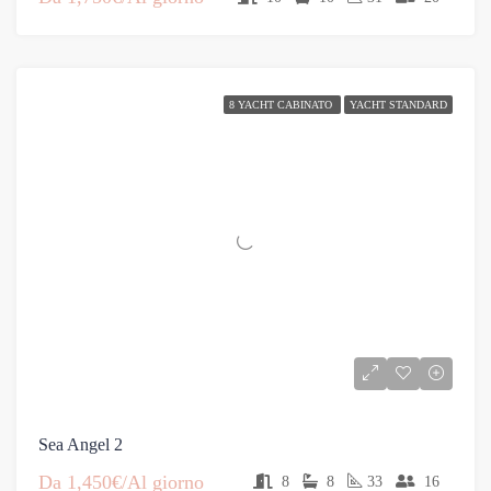
8 YACHT CABINATO
YACHT STANDARD
Sea Angel 2
Da
1,450€/Al giorno
8
8
33
16