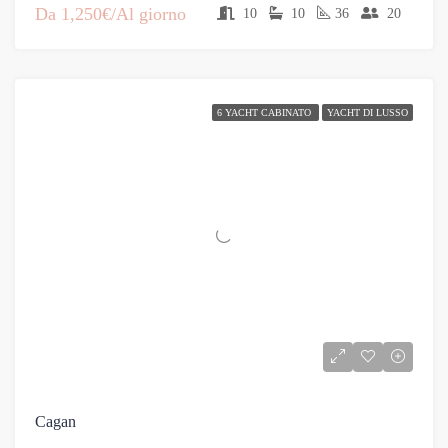
Da
1,250€/Al giorno
10
10
36
20
6 YACHT CABINATO
YACHT DI LUSSO
Cagan