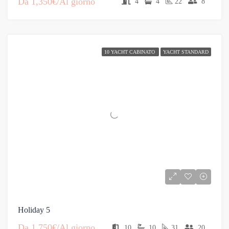
Da
1,350€/Al giorno
4
4
22
8
10 YACHT CABINATO
YACHT STANDARD
Holiday 5
Da
1,750€/Al giorno
10
10
31
20