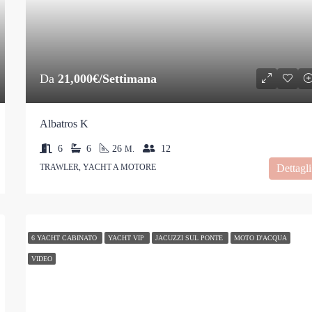
Da
21,000€/Settimana
Albatros K
6
6
26
12
M.
TRAWLER, YACHT A MOTORE
Dettagli
6 YACHT CABINATO
YACHT VIP
JACUZZI SUL PONTE
MOTO D'ACQUA
VIDEO