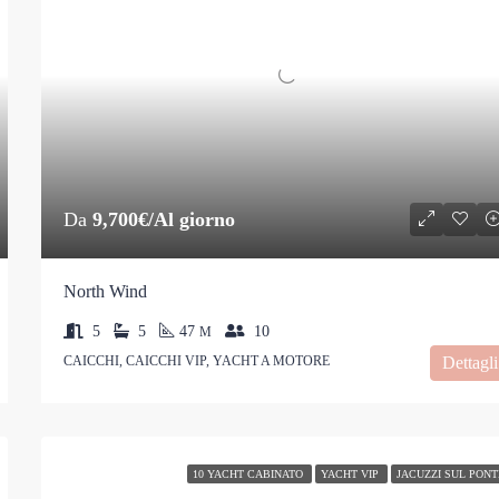
Da
9,700€/Al giorno
North Wind
5
5
47
10
M
CAICCHI, CAICCHI VIP, YACHT A MOTORE
Dettagli
10 YACHT CABINATO
YACHT VIP
JACUZZI SUL PONT