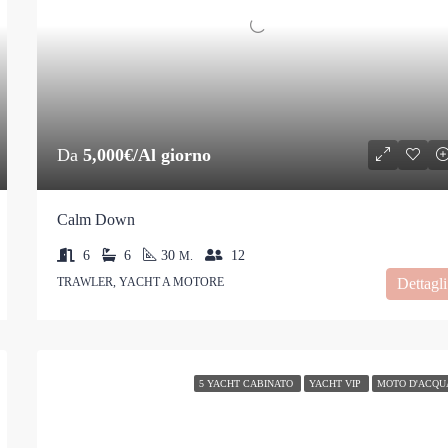
Da
5,000€/Al giorno
Calm Down
6
6
30
12
M.
TRAWLER, YACHT A MOTORE
Dettagli
5 YACHT CABINATO
YACHT VIP
MOTO D'ACQU