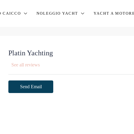
O CAICCO
NOLEGGIO YACHT
YACHT A MOTOR
Platin Yachting
See all reviews
Send Email