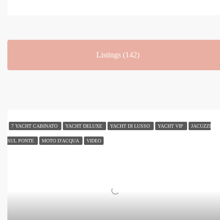
Listings (142)
7 YACHT CABINATO
YACHT DELUXE
YACHT DI LUSSO
YACHT VIP
JACUZZI
SUL PONTE
MOTO D'ACQUA
VIDEO