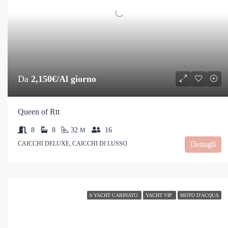
Da
2,150€/Al giorno
Queen of Rtt
8
8
32
16
M
CAICCHI DELUXE, CAICCHI DI LUSSO
Dettagli
6 YACHT CABINATO
YACHT VIP
MOTO D'ACQUA