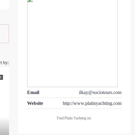
t by:
E
Email
ilkay@sociotours.com
Website
http://www.platinyachting.com
Find Platin Yachting on: