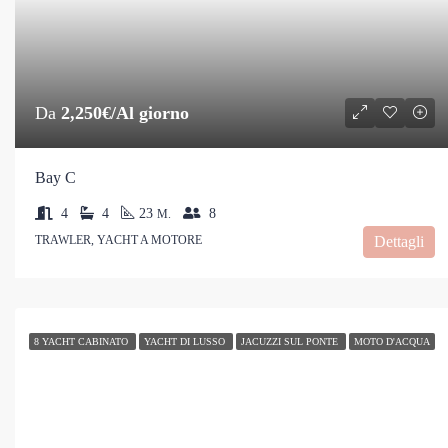
Da
2,250€/Al giorno
Bay C
4
4
23
8
M.
TRAWLER, YACHT A MOTORE
Dettagli
8 YACHT CABINATO
YACHT DI LUSSO
JACUZZI SUL PONTE
MOTO D'ACQUA