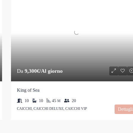
Da
9,300€/Al giorno
King of Sea
10
10
45
20
M
CAICCHI, CAICCHI DELUXE, CAICCHI VIP
Dettagli