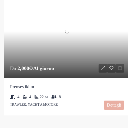
Da
2,000€/Al giorno
Prenses iklim
4
4
22
8
M
TRAWLER, YACHT A MOTORE
Dettagli