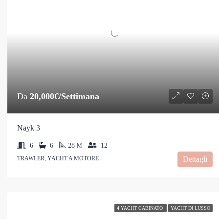
Da
20,000€/Settimana
Nayk 3
6
6
28
12
M
TRAWLER, YACHT A MOTORE
Dettagli
4 YACHT CABINATO
YACHT DI LUSSO