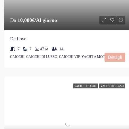
Da
10,000€/Al giorno
De Love
7
7
47
14
M
CAICCHI, CAICCHI DI LUSSO, CAICCHI VIP, YACHT A MOTORE
Dettagli
YACHT DELUXE
YACHT DI LUSSO