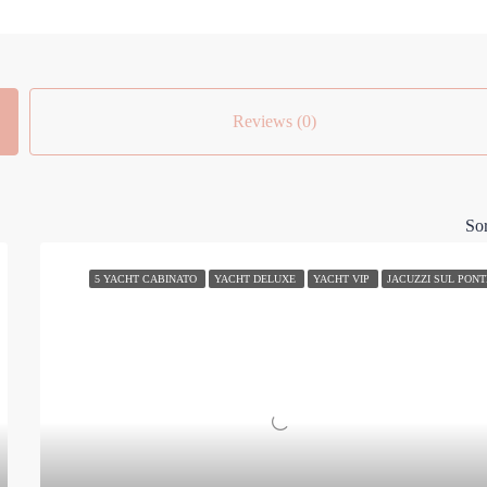
Reviews (0)
Sor
5 YACHT CABINATO
YACHT DELUXE
YACHT VIP
JACUZZI SUL PONT