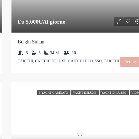
Da
5,000€/Al giorno
Belgin Sultan
5
5
34
10
M.
CAICCHI, CAICCHI DELUXE, CAICCHI DI LUSSO, CAICCHI VIP
Dettagli
6 YACHT CABINATO
YACHT DELUXE
YACHT DI LUSSO
VIDE