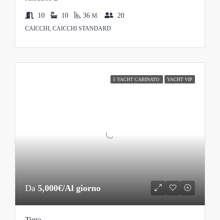
10
10
36
20
M.
CAICCHI, CAICCHI STANDARD
5 YACHT CABINATO
YACHT VIP
Da
5,000€/Al giorno
Tigra