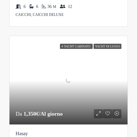
6
6
36
12
M
CAICCHI, CAICCHI DELUXE
4 YACHT CABINATO
YACHT DI LUSSO
Da
1,350€/Al giorno
Hasay