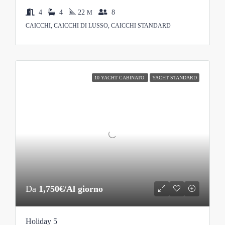
4
4
22
8
M
CAICCHI, CAICCHI DI LUSSO, CAICCHI STANDARD
10 YACHT CABINATO
YACHT STANDARD
Da
1,750€/Al giorno
Holiday 5