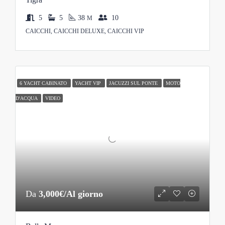
5
5
38
10
M
CAICCHI, CAICCHI DELUXE, CAICCHI VIP
6 YACHT CABINATO
YACHT VIP
JACUZZI SUL PONTE
MOTO
D'ACQUA
VIDEO
Da
3,000€/Al giorno