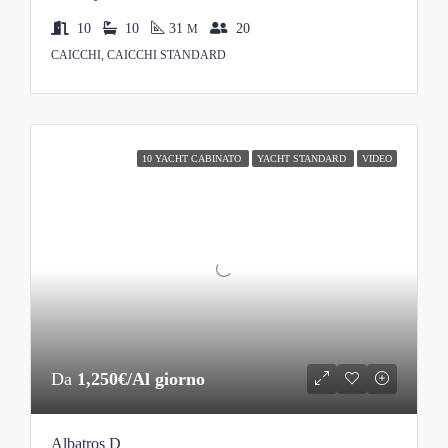
10
10
31
20
M
CAICCHI, CAICCHI STANDARD
10 YACHT CABINATO
YACHT STANDARD
VIDEO
Da
1,250€/Al giorno
Albatros D