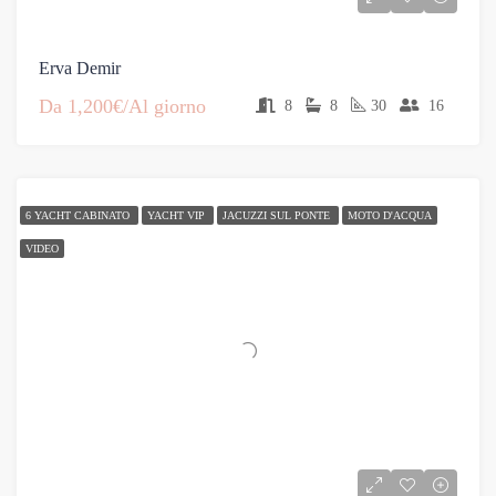
Erva Demir
Da
1,200€/Al giorno
8
8
30
16
6 YACHT CABINATO
YACHT VIP
JACUZZI SUL PONTE
MOTO D'ACQUA
VIDEO