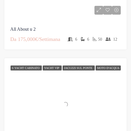
All About u 2
Da
175,000€/Settimana
6
6
50
12
6 YACHT CABINATO
YACHT VIP
JACUZZI SUL PONTE
MOTO D'ACQUA