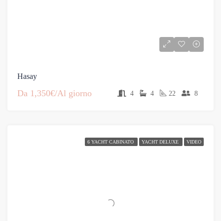
Hasay
Da
1,350€/Al giorno
4
4
22
8
6 YACHT CABINATO
YACHT DELUXE
VIDEO