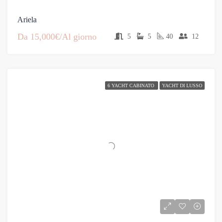
Ariela
Da
15,000€/Al giorno
5
5
40
12
6 YACHT CABINATO
YACHT DI LUSSO