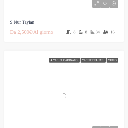
S Nur Taylan
Da
2,500€/Al giorno
8
8
34
16
4 YACHT CABINATO
YACHT DELUXE
VIDEO