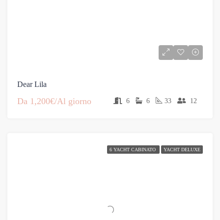
Dear Lila
Da
1,200€/Al giorno
6
6
33
12
6 YACHT CABINATO
YACHT DELUXE