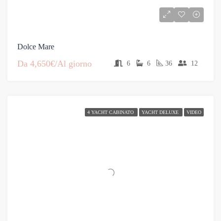
Dolce Mare
Da
4,650€/Al giorno
6
6
36
12
4 YACHT CABINATO
YACHT DELUXE
VIDEO