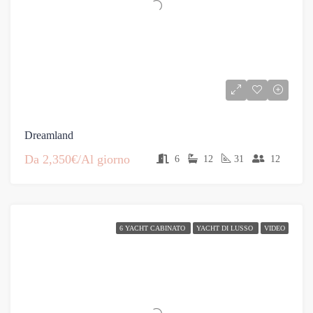
Dreamland
Da
2,350€/Al giorno
6
12
31
12
6 YACHT CABINATO
YACHT DI LUSSO
VIDEO