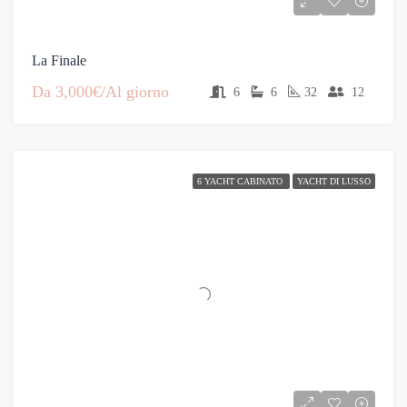
La Finale
Da
3,000€/Al giorno
6
6
32
12
6 YACHT CABINATO
YACHT DI LUSSO