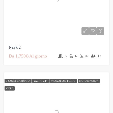
Nayk 2
Da
1,750€/Al giorno
6
6
26
12
6 YACHT CABINATO
YACHT VIP
JACUZZI SUL PONTE
MOTO D'ACQUA
VIDEO