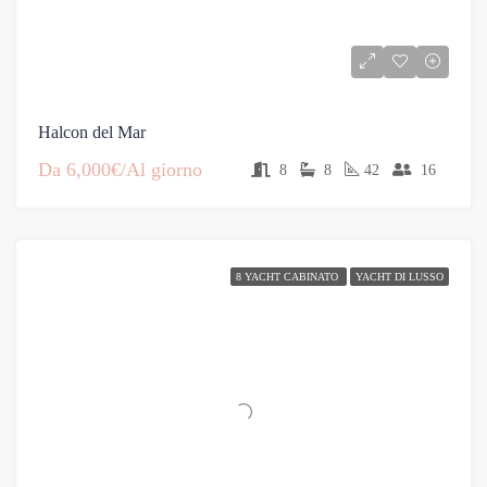
Halcon del Mar
Da
6,000€/Al giorno
8
8
42
16
8 YACHT CABINATO
YACHT DI LUSSO