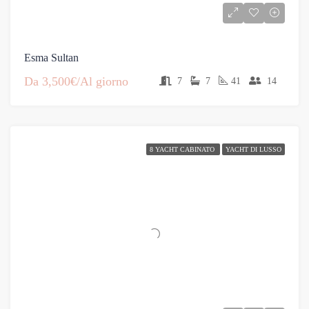
Esma Sultan
Da
3,500€/Al giorno
7
7
41
14
8 YACHT CABINATO
YACHT DI LUSSO