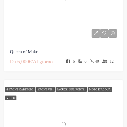
Queen of Makri
Da
6,000€/Al giorno
6
6
40
12
6 YACHT CABINATO
YACHT VIP
JACUZZI SUL PONTE
MOTO D'ACQUA
VIDEO