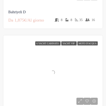
Bahriyeli D
Da
1,875€/Al giorno
8
8
35
16
6 YACHT CABINATO
YACHT VIP
MOTO D'ACQUA