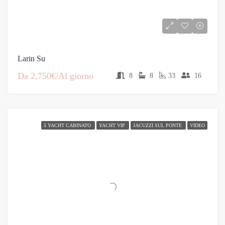
Larin Su
Da
2,750€/Al giorno
8
8
33
16
5 YACHT CABINATO
YACHT VIP
JACUZZI SUL PONTE
VIDEO