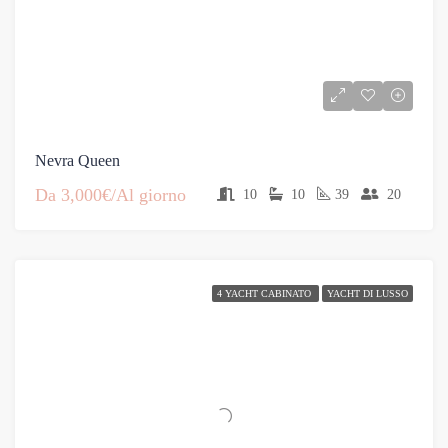
Nevra Queen
Da
3,000€/Al giorno
10
10
39
20
4 YACHT CABINATO
YACHT DI LUSSO