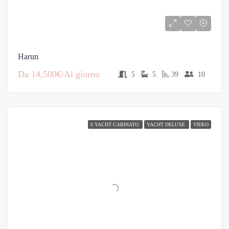
Harun
Da
14,500€/Al giorno
5
5
39
10
6 YACHT CABINATO
YACHT DELUXE
VIDEO