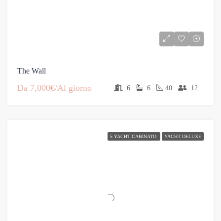
The Wall
Da
7,000€/Al giorno
6
6
40
12
5 YACHT CABINATO
YACHT DELUXE