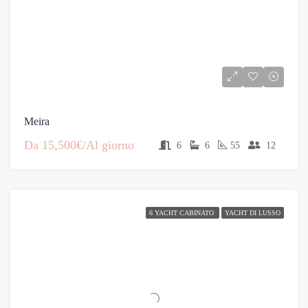
Meira
Da
15,500€/Al giorno
6
6
55
12
6 YACHT CABINATO
YACHT DI LUSSO