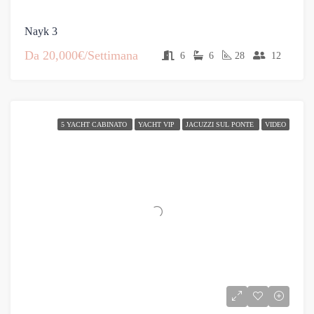
Nayk 3
Da
20,000€/Settimana
6
6
28
12
5 YACHT CABINATO
YACHT VIP
JACUZZI SUL PONTE
VIDEO