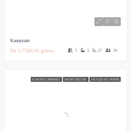
Kanaryam
Da
1,750€/Al giorno
5
5
27
10
8 YACHT CABINATO
YACHT DELUXE
JACUZZI SUL PONTE