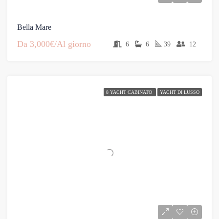
Bella Mare
Da
3,000€/Al giorno
6
6
39
12
8 YACHT CABINATO
YACHT DI LUSSO