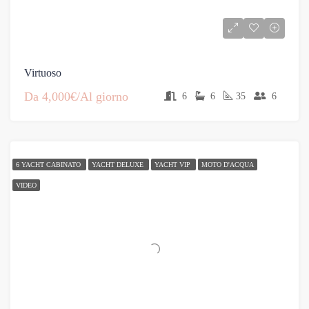
Virtuoso
Da
4,000€/Al giorno
6
6
35
6
6 YACHT CABINATO
YACHT DELUXE
YACHT VIP
MOTO D'ACQUA
VIDEO