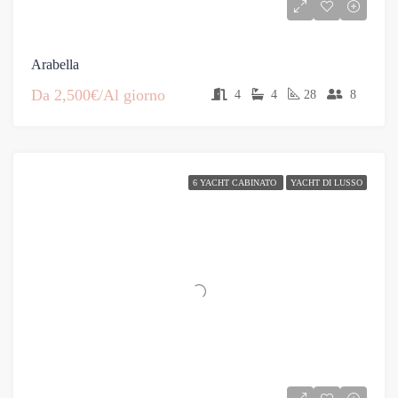
Arabella
Da
2,500€/Al giorno
4
4
28
8
6 YACHT CABINATO
YACHT DI LUSSO