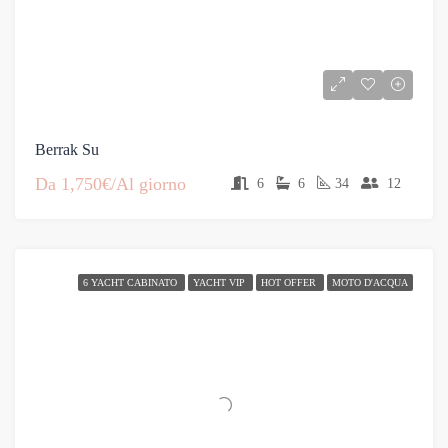
Berrak Su
Da
1,750€/Al giorno
6
6
34
12
6 YACHT CABINATO
YACHT VIP
HOT OFFER
MOTO D'ACQUA