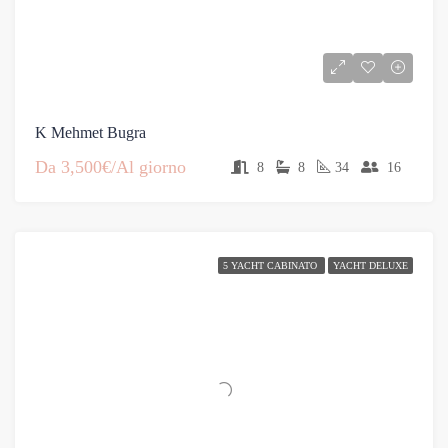
K Mehmet Bugra
Da
3,500€/Al giorno
8
8
34
16
5 YACHT CABINATO
YACHT DELUXE