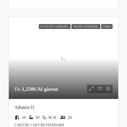
10 YACHT CABINATO
YACHT STANDARD
VIDEO
Da
1,250€/Al giorno
Albatros D
10
10
36
20
M.
CAICCHI, CAICCHI STANDARD