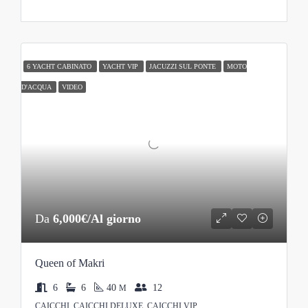
6 YACHT CABINATO
YACHT VIP
JACUZZI SUL PONTE
MOTO
D'ACQUA
VIDEO
Da
6,000€/Al giorno
Queen of Makri
6
6
40
12
M
CAICCHI, CAICCHI DELUXE, CAICCHI VIP