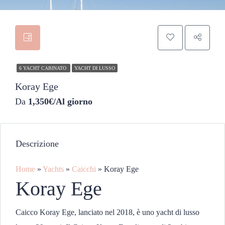
6 YACHT CABINATO
YACHT DI LUSSO
Koray Ege
Da
1,350€/Al giorno
Descrizione
Home
»
Yachts
»
Caicchi
»
Koray Ege
Koray Ege
Caicco Koray Ege, lanciato nel 2018, è uno yacht di lusso