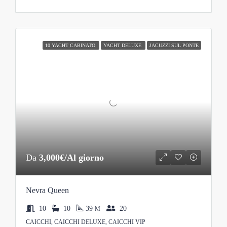
10 YACHT CABINATO
YACHT DELUXE
JACUZZI SUL PONTE
Da
3,000€/Al giorno
Nevra Queen
10
10
39
20
M
CAICCHI, CAICCHI DELUXE, CAICCHI VIP