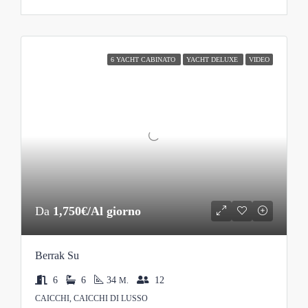
6 YACHT CABINATO
YACHT DELUXE
VIDEO
Da
1,750€/Al giorno
Berrak Su
6
6
34
12
M.
CAICCHI, CAICCHI DI LUSSO