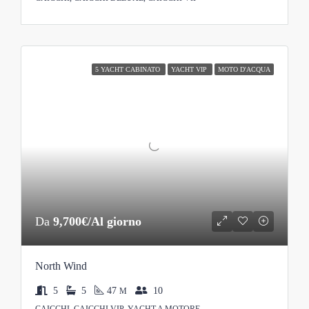
5 YACHT CABINATO
YACHT VIP
MOTO D'ACQUA
Da
9,700€/Al giorno
North Wind
5
5
47
10
M