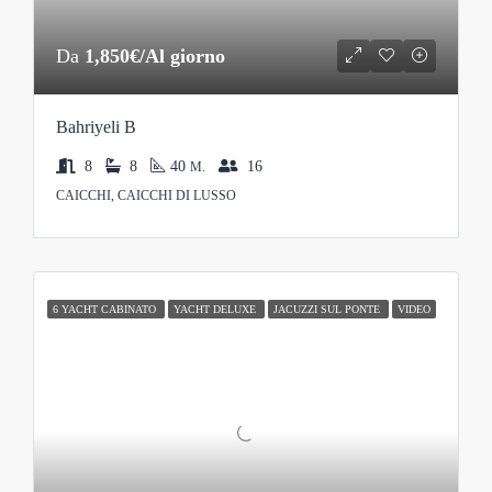
Da
1,850€/Al giorno
Bahriyeli B
8
8
40
16
M.
CAICCHI, CAICCHI DI LUSSO
6 YACHT CABINATO
YACHT DELUXE
JACUZZI SUL PONTE
VIDEO