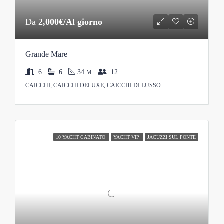
Da
2,000€/Al giorno
Grande Mare
6
6
34
12
M
CAICCHI, CAICCHI DELUXE, CAICCHI DI LUSSO
10 YACHT CABINATO
YACHT VIP
JACUZZI SUL PONTE