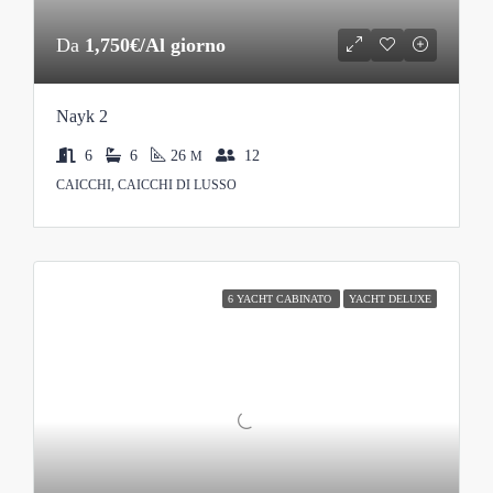
Da
1,750€/Al giorno
Nayk 2
6
6
26
12
M
CAICCHI, CAICCHI DI LUSSO
6 YACHT CABINATO
YACHT DELUXE