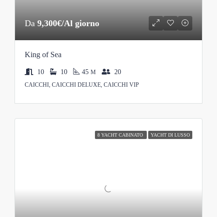
Da
9,300€/Al giorno
King of Sea
10
10
45
20
M
CAICCHI, CAICCHI DELUXE, CAICCHI VIP
8 YACHT CABINATO
YACHT DI LUSSO