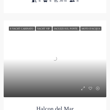
4
4
36
8
M
8 YACHT CABINATO
YACHT VIP
JACUZZI SUL PONTE
MOTO D'ACQUA
Halcon del Mar