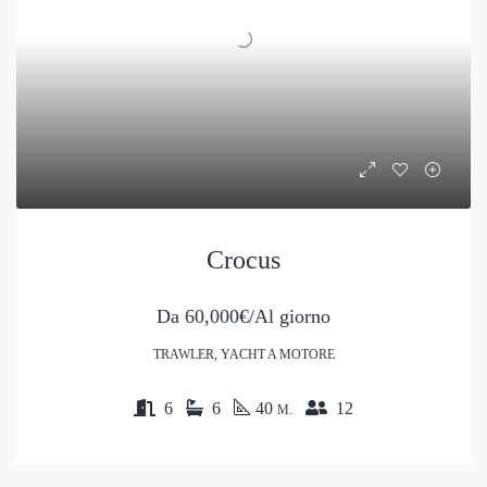
Crocus
Da
60,000€/Al giorno
TRAWLER, YACHT A MOTORE
6
6
40
12
M.