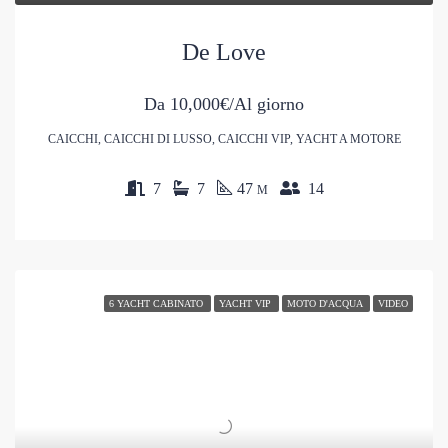
De Love
Da
10,000€/Al giorno
CAICCHI, CAICCHI DI LUSSO, CAICCHI VIP, YACHT A MOTORE
7
7
47
14
M
6 YACHT CABINATO
YACHT VIP
MOTO D'ACQUA
VIDEO