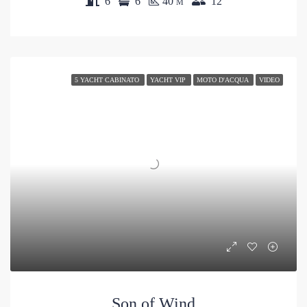
6
6
40
12
M
5 YACHT CABINATO
YACHT VIP
MOTO D'ACQUA
VIDEO
Son of Wind