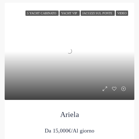
5 YACHT CABINATO
YACHT VIP
JACUZZI SUL PONTE
VIDEO
Ariela
Da
15,000€/Al giorno