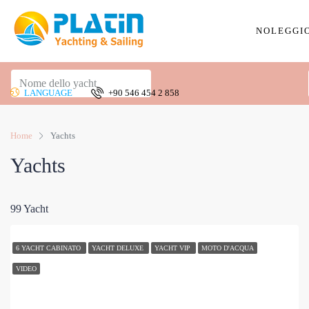
NOLEGGI
LANGUAGE
+90 546 454 2 858
Home
Yachts
Yachts
99 Yacht
6 YACHT CABINATO
YACHT DELUXE
YACHT VIP
MOTO D'ACQUA
VIDEO