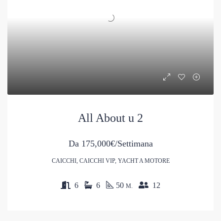
All About u 2
Da
175,000€/Settimana
CAICCHI, CAICCHI VIP, YACHT A MOTORE
6
6
50
12
M.