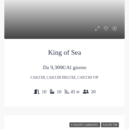
King of Sea
Da
9,300€/Al giorno
CAICCHI, CAICCHI DELUXE, CAICCHI VIP
10
10
45
20
M
4 YACHT CABINATO
YACHT VIP