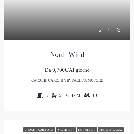
North Wind
Da
9,700€/Al giorno
CAICCHI, CAICCHI VIP, YACHT A MOTORE
5
5
47
10
M
6 YACHT CABINATO
YACHT VIP
HOT OFFER
MOTO D'ACQUA