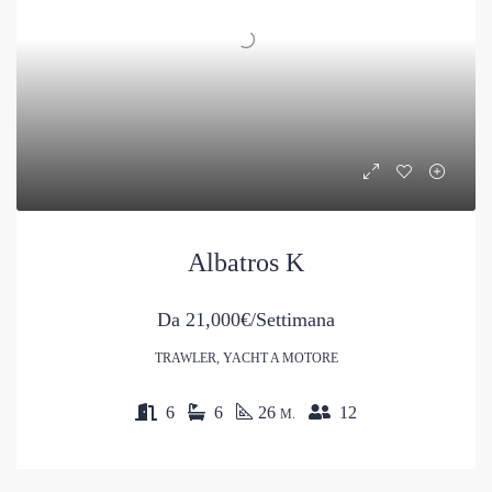
Albatros K
Da
21,000€/Settimana
TRAWLER, YACHT A MOTORE
6
6
26
12
M.