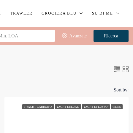
E
TRAWLER
CROCIERA BLU
SU DI ME
Avanzate
Ricerca
Sort by:
6 YACHT CABINATO
YACHT DELUXE
YACHT DI LUSSO
VIDEO