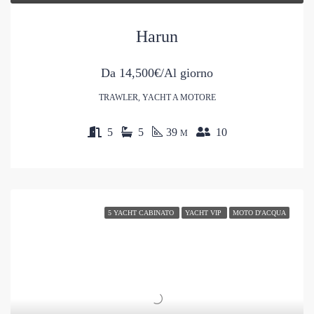
Harun
Da
14,500€/Al giorno
TRAWLER, YACHT A MOTORE
5
5
39
10
M
5 YACHT CABINATO
YACHT VIP
MOTO D'ACQUA