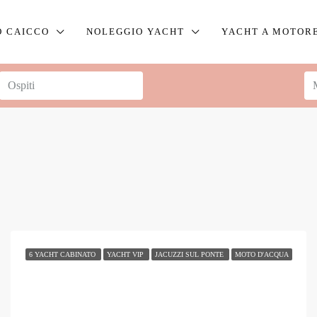
O CAICCO
NOLEGGIO YACHT
YACHT A MOTOR
6 YACHT CABINATO
YACHT VIP
JACUZZI SUL PONTE
MOTO D'ACQUA