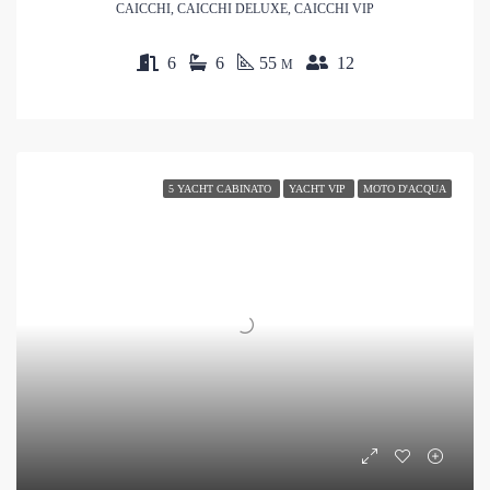
CAICCHI, CAICCHI DELUXE, CAICCHI VIP
6
6
55
12
M
5 YACHT CABINATO
YACHT VIP
MOTO D'ACQUA