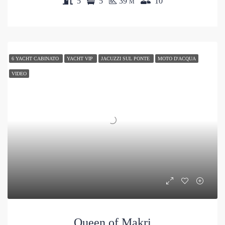
5
5
39
10
M
6 YACHT CABINATO
YACHT VIP
JACUZZI SUL PONTE
MOTO D'ACQUA
VIDEO
Queen of Makri