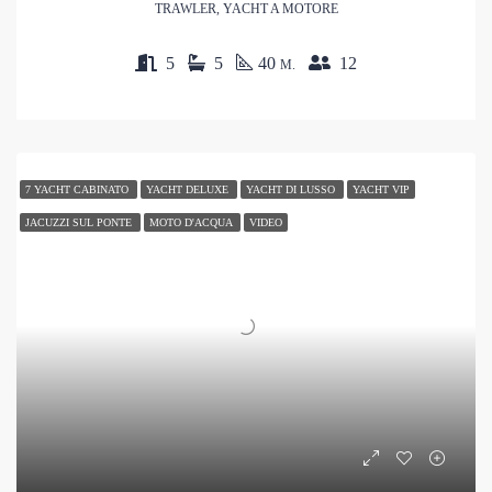
TRAWLER, YACHT A MOTORE
5
5
40
12
M.
7 YACHT CABINATO
YACHT DELUXE
YACHT DI LUSSO
YACHT VIP
JACUZZI SUL PONTE
MOTO D'ACQUA
VIDEO