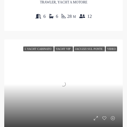
TRAWLER, YACHT A MOTORE
6
6
28
12
M
5 YACHT CABINATO
YACHT VIP
JACUZZI SUL PONTE
VIDEO