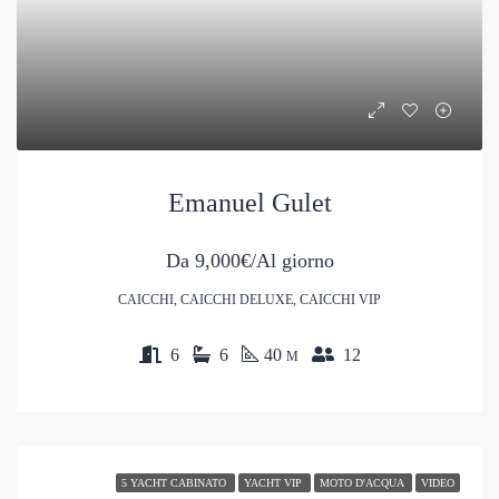
Emanuel Gulet
Da
9,000€/Al giorno
CAICCHI, CAICCHI DELUXE, CAICCHI VIP
6
6
40
12
M
5 YACHT CABINATO
YACHT VIP
MOTO D'ACQUA
VIDEO