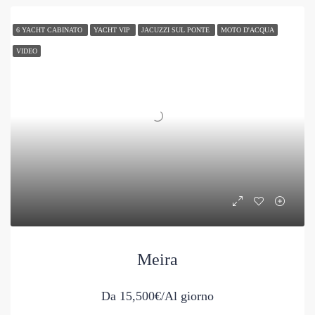
6 YACHT CABINATO
YACHT VIP
JACUZZI SUL PONTE
MOTO D'ACQUA
VIDEO
Meira
Da
15,500€/Al giorno