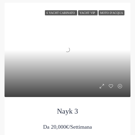
6 YACHT CABINATO
YACHT VIP
MOTO D'ACQUA
Nayk 3
Da
20,000€/Settimana